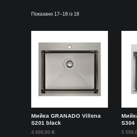
Показано 17–18 із 18
Мийка GRANADO Villena
Мийк
S201 black
S304
4 990,00
₴
5 599,