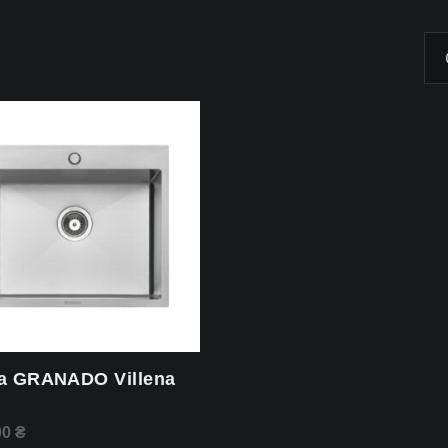
а GRANADO Villena
00
₴